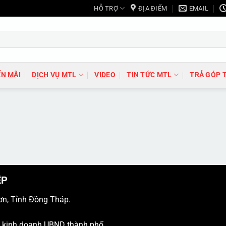
HỖ TRỢ
ĐỊA ĐIỂM
EMAIL
N MÃI
DỊCH VỤ MTL
VIDEO
TIN TỨC MTL
TRẢ GÓP 
ỆP
ơn, Tỉnh Đồng Tháp.
ý kinh doanh UBND thành phố