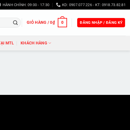
HÀNH CHÍNH: 09:00 - 17:30
KD: 0907.077.226 - KT: 0918.73.82.81
GIỎ HÀNG /
0
₫
0
ĐĂNG NHẬP / ĐĂNG KÝ
TẠI MTL
KHÁCH HÀNG