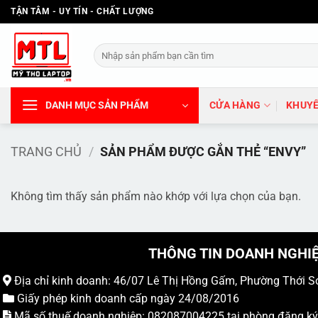
Bỏ
TẬN TÂM - UY TÍN - CHẤT LƯỢNG
qua
nội
Tìm
dung
kiếm:
DANH MỤC SẢN PHẨM
CỬA HÀNG
KHUYẾ
TRANG CHỦ
/
SẢN PHẨM ĐƯỢC GẮN THẺ “ENVY”
Không tìm thấy sản phẩm nào khớp với lựa chọn của bạn.
THÔNG TIN DOANH NGHI
Địa chỉ kinh doanh: 46/07 Lê Thị Hồng Gấm, Phường Thới S
Giấy phép kinh doanh cấp ngày 24/08/2016
Mã số thuế doanh nghiệp: 082087004225 tại phòng đăng k