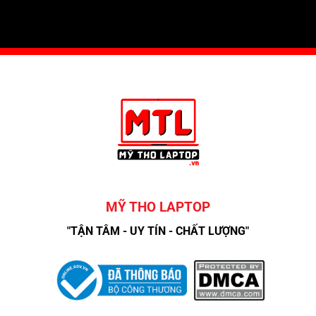
MỸ THO LAPTOP
"TẬN TÂM - UY TÍN - CHẤT LƯỢNG"