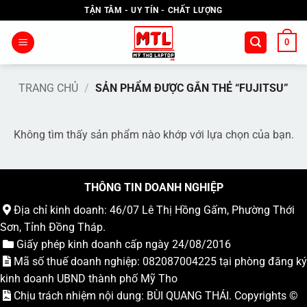
Bỏ
TẬN TÂM - UY TÍN - CHẤT LƯỢNG
qua
nội
0
dung
TRANG CHỦ
/
SẢN PHẨM ĐƯỢC GẮN THẺ “FUJITSU”
Không tìm thấy sản phẩm nào khớp với lựa chọn của bạn.
THÔNG TIN DOANH NGHIỆP
Địa chỉ kinh doanh: 46/07 Lê Thị Hồng Gấm, Phường Thới
Sơn, Tỉnh Đồng Tháp.
Giấy phép kinh doanh cấp ngày 24/08/2016
Mã số thuế doanh nghiệp: 082087004225 tại phòng đăng ký
kinh doanh UBND thành phố Mỹ Tho
Chịu trách nhiệm nội dung: BÙI QUANG THÁI. Copyrights ©