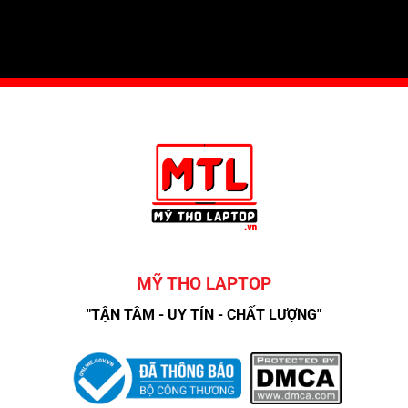
MỸ THO LAPTOP
"TẬN TÂM - UY TÍN - CHẤT LƯỢNG"