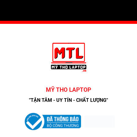
MỸ THO LAPTOP
"TẬN TÂM - UY TÍN - CHẤT LƯỢNG"