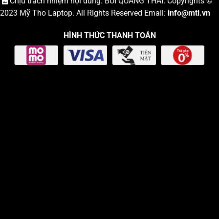
Chịu trách nhiệm nội dung: BÙI QUANG THÁI. Copyrights ©
2023
Mỹ Tho Laptop
. All Rights Reserved Email:
info
@mtl.vn
HÌNH THỨC THANH TOÁN