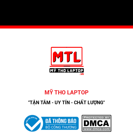
MỸ THO LAPTOP
"TẬN TÂM - UY TÍN - CHẤT LƯỢNG"