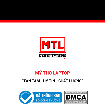
MỸ THO LAPTOP
"TẬN TÂM - UY TÍN - CHẤT LƯỢNG"