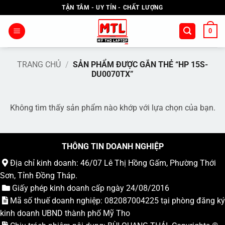
Bỏ
TẬN TÂM - UY TÍN - CHẤT LƯỢNG
qua
nội
0
dung
TRANG CHỦ
/
SẢN PHẨM ĐƯỢC GẮN THẺ “HP 15S-
DU0070TX”
Không tìm thấy sản phẩm nào khớp với lựa chọn của bạn.
THÔNG TIN DOANH NGHIỆP
Địa chỉ kinh doanh: 46/07 Lê Thị Hồng Gấm, Phường Thới
Sơn, Tỉnh Đồng Tháp.
Giấy phép kinh doanh cấp ngày 24/08/2016
Mã số thuế doanh nghiệp: 082087004225 tại phòng đăng ký
kinh doanh UBND thành phố Mỹ Tho