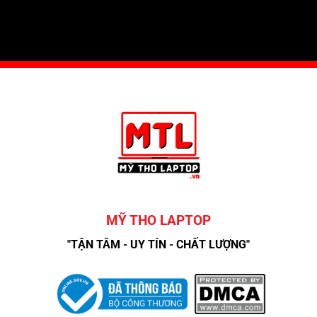
MỸ THO LAPTOP
"TẬN TÂM - UY TÍN - CHẤT LƯỢNG"