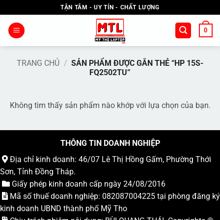
Bỏ
TẬN TÂM - UY TÍN - CHẤT LƯỢNG
qua
nội
0
dung
TRANG CHỦ
/
SẢN PHẨM ĐƯỢC GẮN THẺ “HP 15S-
FQ2502TU”
Không tìm thấy sản phẩm nào khớp với lựa chọn của bạn.
THÔNG TIN DOANH NGHIỆP
Địa chỉ kinh doanh: 46/07 Lê Thị Hồng Gấm, Phường Thới
Sơn, Tỉnh Đồng Tháp.
Giấy phép kinh doanh cấp ngày 24/08/2016
Mã số thuế doanh nghiệp: 082087004225 tại phòng đăng ký
kinh doanh UBND thành phố Mỹ Tho