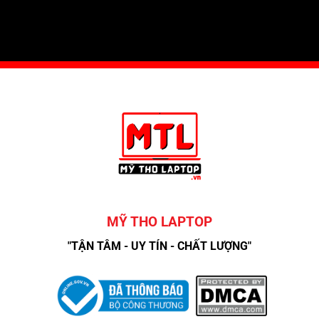
MỸ THO LAPTOP
"TẬN TÂM - UY TÍN - CHẤT LƯỢNG"