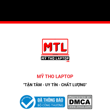
MỸ THO LAPTOP
"TẬN TÂM - UY TÍN - CHẤT LƯỢNG"