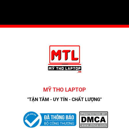
MỸ THO LAPTOP
"TẬN TÂM - UY TÍN - CHẤT LƯỢNG"