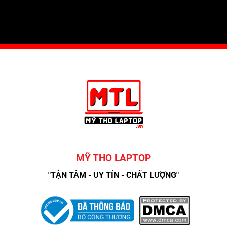
MỸ THO LAPTOP
"TẬN TÂM - UY TÍN - CHẤT LƯỢNG"