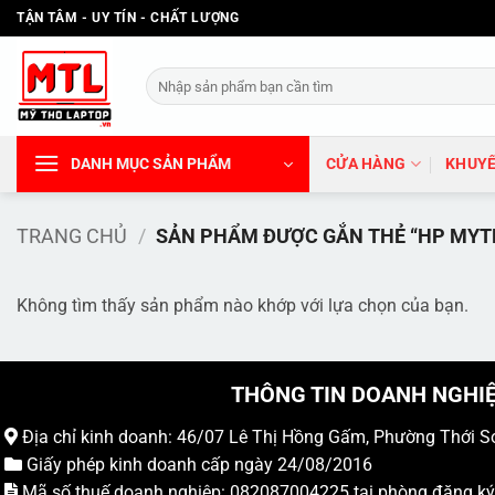
Bỏ
TẬN TÂM - UY TÍN - CHẤT LƯỢNG
qua
nội
Tìm
dung
kiếm:
DANH MỤC SẢN PHẨM
CỬA HÀNG
KHUYẾ
TRANG CHỦ
/
SẢN PHẨM ĐƯỢC GẮN THẺ “HP MYT
Không tìm thấy sản phẩm nào khớp với lựa chọn của bạn.
THÔNG TIN DOANH NGHI
Địa chỉ kinh doanh: 46/07 Lê Thị Hồng Gấm, Phường Thới S
Giấy phép kinh doanh cấp ngày 24/08/2016
Mã số thuế doanh nghiệp: 082087004225 tại phòng đăng k