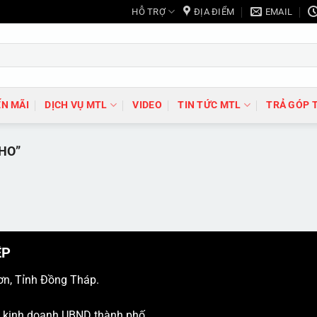
HỖ TRỢ
ĐỊA ĐIỂM
EMAIL
N MÃI
DỊCH VỤ MTL
VIDEO
TIN TỨC MTL
TRẢ GÓP 
HO”
ỆP
ơn, Tỉnh Đồng Tháp.
ý kinh doanh UBND thành phố