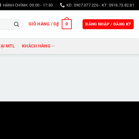
HÀNH CHÍNH: 09:00 - 17:30
KD: 0907.077.226 - KT: 0918.73.82.81
GIỎ HÀNG /
0
₫
0
ĐĂNG NHẬP / ĐĂNG KÝ
TẠI MTL
KHÁCH HÀNG