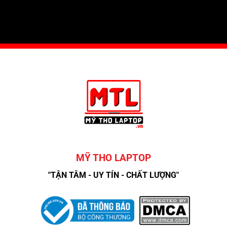
MỸ THO LAPTOP
"TẬN TÂM - UY TÍN - CHẤT LƯỢNG"