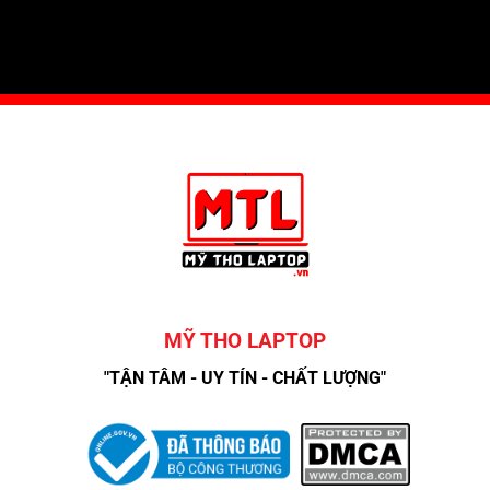
MỸ THO LAPTOP
"TẬN TÂM - UY TÍN - CHẤT LƯỢNG"