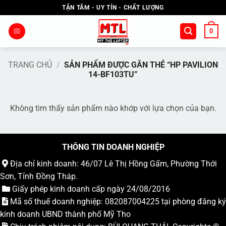
Bỏ
TẬN TÂM - UY TÍN - CHẤT LƯỢNG
qua
nội
0
dung
TRANG CHỦ
/
SẢN PHẨM ĐƯỢC GẮN THẺ “HP PAVILION
14-BF103TU”
Không tìm thấy sản phẩm nào khớp với lựa chọn của bạn.
THÔNG TIN DOANH NGHIỆP
Địa chỉ kinh doanh: 46/07 Lê Thị Hồng Gấm, Phường Thới
Sơn, Tỉnh Đồng Tháp.
Giấy phép kinh doanh cấp ngày 24/08/2016
Mã số thuế doanh nghiệp: 082087004225 tại phòng đăng ký
kinh doanh UBND thành phố Mỹ Tho