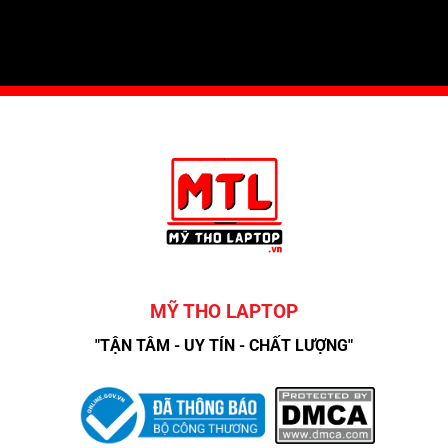
MỸ THO LAPTOP
"TẬN TÂM - UY TÍN - CHẤT LƯỢNG"