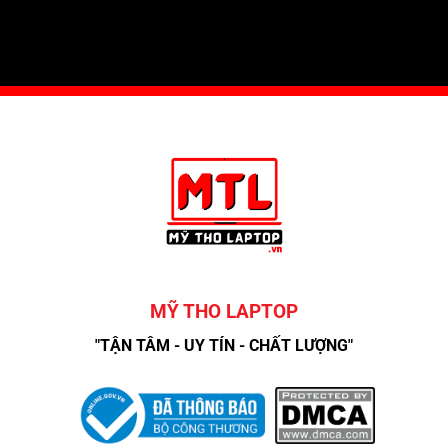
MỸ THO LAPTOP
"TẬN TÂM - UY TÍN - CHẤT LƯỢNG"