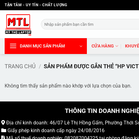
Bỏ
TẬN TÂM - UY TÍN - CHẤT LƯỢNG
qua
nội
Tìm
dung
kiếm:
DANH MỤC SẢN PHẨM
CỬA HÀNG
KHUYẾ
TRANG CHỦ
/
SẢN PHẨM ĐƯỢC GẮN THẺ “HP VICTU
Không tìm thấy sản phẩm nào khớp với lựa chọn của bạn.
THÔNG TIN DOANH NGHI
Địa chỉ kinh doanh: 46/07 Lê Thị Hồng Gấm, Phường Thới S
Giấy phép kinh doanh cấp ngày 24/08/2016
Mã số thuế doanh nghiệp: 082087004225 tại phòng đăng k