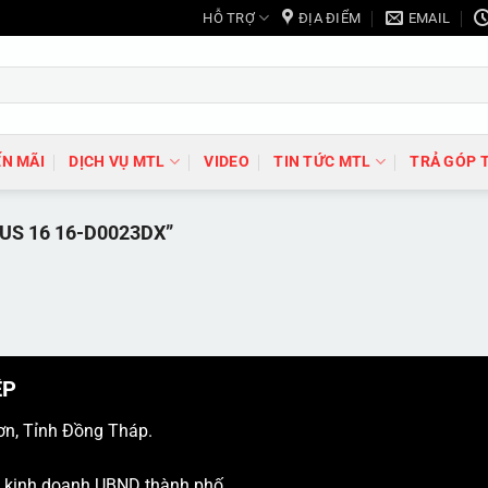
HỖ TRỢ
ĐỊA ĐIỂM
EMAIL
N MÃI
DỊCH VỤ MTL
VIDEO
TIN TỨC MTL
TRẢ GÓP 
S 16 16-D0023DX”
ỆP
ơn, Tỉnh Đồng Tháp.
ý kinh doanh UBND thành phố