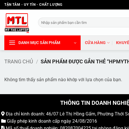
Bỏ
TẬN TÂM - UY TÍN - CHẤT LƯỢNG
qua
nội
Tìm
dung
kiếm:
DANH MỤC SẢN PHẨM
CỬA HÀNG
KHUYẾ
TRANG CHỦ
/
SẢN PHẨM ĐƯỢC GẮN THẺ “HPMYT
Không tìm thấy sản phẩm nào khớp với lựa chọn của bạn.
THÔNG TIN DOANH NGHI
Địa chỉ kinh doanh: 46/07 Lê Thị Hồng Gấm, Phường Thới S
Giấy phép kinh doanh cấp ngày 24/08/2016
Mã số thuế doanh nghiệp: 082087004225 tại phòng đăng k