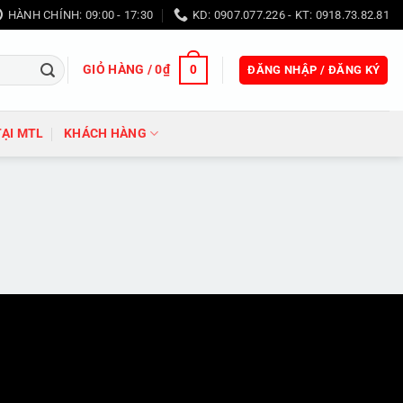
HÀNH CHÍNH: 09:00 - 17:30
KD: 0907.077.226 - KT: 0918.73.82.81
GIỎ HÀNG /
0
₫
0
ĐĂNG NHẬP / ĐĂNG KÝ
TẠI MTL
KHÁCH HÀNG