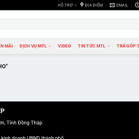
HỖ TRỢ
ĐỊA ĐIỂM
EMAIL
N MÃI
DỊCH VỤ MTL
VIDEO
TIN TỨC MTL
TRẢ GÓP 
HO”
ỆP
ơn, Tỉnh Đồng Tháp.
ý kinh doanh UBND thành phố