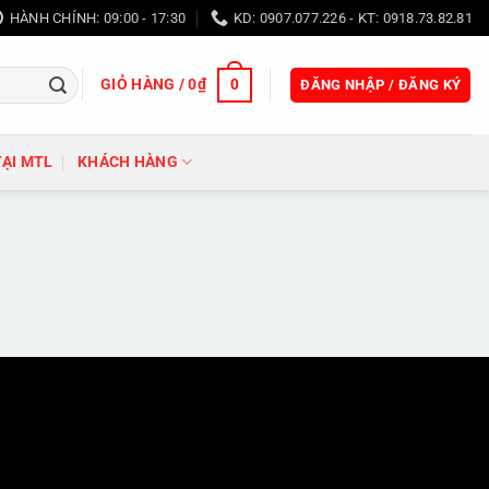
HÀNH CHÍNH: 09:00 - 17:30
KD: 0907.077.226 - KT: 0918.73.82.81
GIỎ HÀNG /
0
₫
0
ĐĂNG NHẬP / ĐĂNG KÝ
TẠI MTL
KHÁCH HÀNG