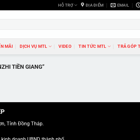
HỖ TRỢ
ĐỊA ĐIỂM
EMAIL
N MÃI
DỊCH VỤ MTL
VIDEO
TIN TỨC MTL
TRẢ GÓP 
HI TIỀN GIANG”
ỆP
ơn, Tỉnh Đồng Tháp.
ý kinh doanh UBND thành phố