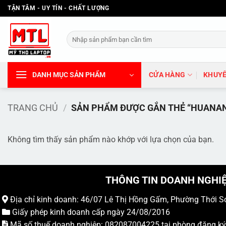
Bỏ
TẬN TÂM - UY TÍN - CHẤT LƯỢNG
qua
nội
Tìm
dung
kiếm:
DANH MỤC SẢN PHẨM
CỬA HÀNG
KHUYẾ
TRANG CHỦ
/
SẢN PHẨM ĐƯỢC GẮN THẺ “HUANANZ
Không tìm thấy sản phẩm nào khớp với lựa chọn của bạn.
THÔNG TIN DOANH NGHI
Địa chỉ kinh doanh: 46/07 Lê Thị Hồng Gấm, Phường Thới S
Giấy phép kinh doanh cấp ngày 24/08/2016
Mã số thuế doanh nghiệp: 082087004225 tại phòng đăng k