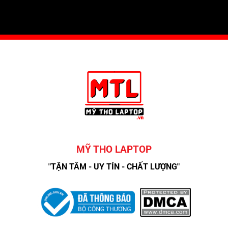
MỸ THO LAPTOP
"TẬN TÂM - UY TÍN - CHẤT LƯỢNG"