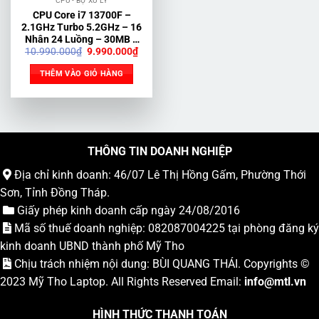
CPU - BỘ XỮ LÝ
CPU Core i7 13700F –
2.1GHz Turbo 5.2GHz – 16
Nhân 24 Luồng – 30MB –
Giá
Giá
10.990.000
₫
9.990.000
₫
LGA 1700
gốc
hiện
là:
tại
THÊM VÀO GIỎ HÀNG
10.990.000₫.
là:
9.990.000₫.
THÔNG TIN DOANH NGHIỆP
Địa chỉ kinh doanh: 46/07 Lê Thị Hồng Gấm, Phường Thới
Sơn, Tỉnh Đồng Tháp.
Giấy phép kinh doanh cấp ngày 24/08/2016
Mã số thuế doanh nghiệp: 082087004225 tại phòng đăng ký
kinh doanh UBND thành phố Mỹ Tho
Chịu trách nhiệm nội dung: BÙI QUANG THÁI. Copyrights ©
2023
Mỹ Tho Laptop
. All Rights Reserved Email:
info
@mtl.vn
HÌNH THỨC THANH TOÁN