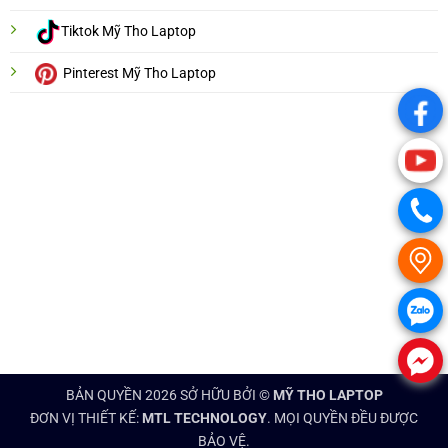
Tiktok Mỹ Tho Laptop
Pinterest Mỹ Tho Laptop
.
.
.
.
.
.
BẢN QUYỀN 2026 SỞ HỮU BỞI ©
MỸ THO LAPTOP
ĐƠN VỊ THIẾT KẾ:
MTL TECHNOLOGY
. MỌI QUYỀN ĐỀU ĐƯỢC
BẢO VỆ.