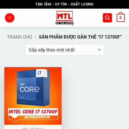
Bỏ
TẬN TÂM - UY TÍN - CHẤT LƯỢNG
qua
nội
0
dung
TRANG CHỦ
/
SẢN PHẨM ĐƯỢC GẮN THẺ “I7 13700F”