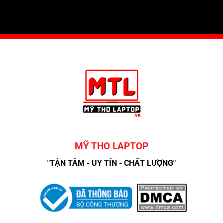
MỸ THO LAPTOP
"TẬN TÂM - UY TÍN - CHẤT LƯỢNG"