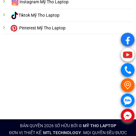
Instagram Mỹ Tho Laptop
Tiktok Mỹ Tho Laptop
Pinterest Mỹ Tho Laptop
.
.
.
.
.
.
BẢN QUYỀN 2026 SỞ HỮU BỞI ©
MỸ THO LAPTOP
ĐƠN VỊ THIẾT KẾ:
MTL TECHNOLOGY
. MỌI QUYỀN ĐỀU ĐƯỢC