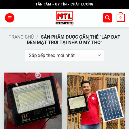
Bỏ
TẬN TÂM - UY TÍN - CHẤT LƯỢNG
qua
nội
0
dung
TRANG CHỦ
/
SẢN PHẨM ĐƯỢC GẮN THẺ “LẮP ĐẠT
ĐÈN MẶT TRỜI TẠI NHÀ Ở MỸ THO”