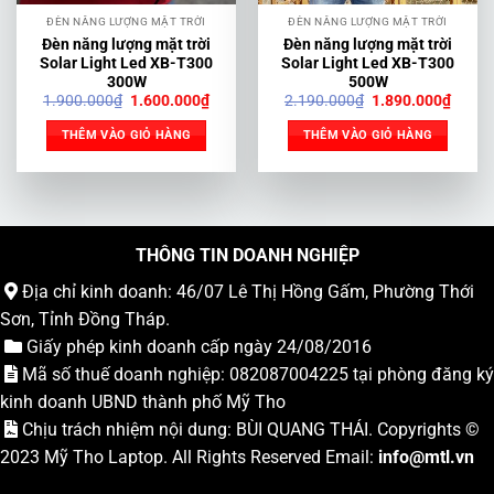
ĐÈN NĂNG LƯỢNG MẶT TRỜI
ĐÈN NĂNG LƯỢNG MẶT TRỜI
Đèn năng lượng mặt trời
Đèn năng lượng mặt trời
Solar Light Led XB-T300
Solar Light Led XB-T300
300W
500W
Giá
Giá
Giá
Giá
1.900.000
₫
1.600.000
₫
2.190.000
₫
1.890.000
₫
gốc
hiện
gốc
hiện
là:
tại
là:
tại
THÊM VÀO GIỎ HÀNG
THÊM VÀO GIỎ HÀNG
1.900.000₫.
là:
2.190.000₫.
là:
1.600.000₫.
1.890
THÔNG TIN DOANH NGHIỆP
Địa chỉ kinh doanh: 46/07 Lê Thị Hồng Gấm, Phường Thới
Sơn, Tỉnh Đồng Tháp.
Giấy phép kinh doanh cấp ngày 24/08/2016
Mã số thuế doanh nghiệp: 082087004225 tại phòng đăng ký
kinh doanh UBND thành phố Mỹ Tho
Chịu trách nhiệm nội dung: BÙI QUANG THÁI. Copyrights ©
2023
Mỹ Tho Laptop
. All Rights Reserved Email:
info
@mtl.vn