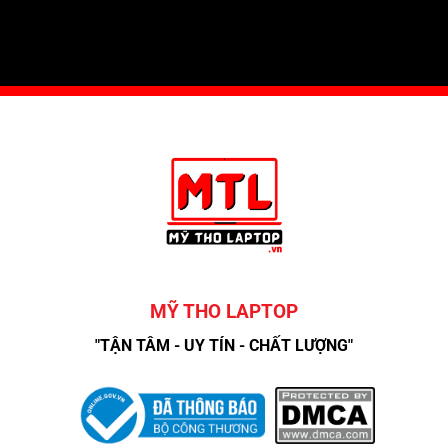
MỸ THO LAPTOP
"TẬN TÂM - UY TÍN - CHẤT LƯỢNG"