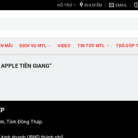
HỖ TRỢ
ĐỊA ĐIỂM
EMAIL
N MÃI
DỊCH VỤ MTL
VIDEO
TIN TỨC MTL
TRẢ GÓP 
APPLE TIỀN GIANG”
ỆP
ơn, Tỉnh Đồng Tháp.
ý kinh doanh UBND thành phố