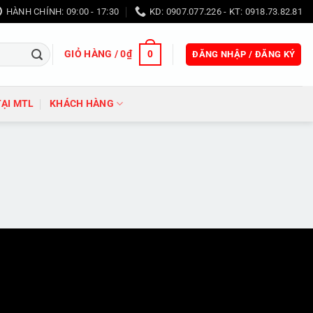
HÀNH CHÍNH: 09:00 - 17:30
KD: 0907.077.226 - KT: 0918.73.82.81
GIỎ HÀNG /
0
₫
0
ĐĂNG NHẬP / ĐĂNG KÝ
TẠI MTL
KHÁCH HÀNG