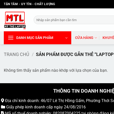
Bỏ
TẬN TÂM - UY TÍN - CHẤT LƯỢNG
qua
nội
Tìm
dung
kiếm:
DANH MỤC SẢN PHẨM
CỬA HÀNG
KHUYẾ
TRANG CHỦ
/
SẢN PHẨM ĐƯỢC GẮN THẺ “LAPTOP 
Không tìm thấy sản phẩm nào khớp với lựa chọn của bạn.
THÔNG TIN DOANH NGHI
Địa chỉ kinh doanh: 46/07 Lê Thị Hồng Gấm, Phường Thới S
Giấy phép kinh doanh cấp ngày 24/08/2016
Mã số thuế doanh nghiệp: 082087004225 tại phòng đăng k