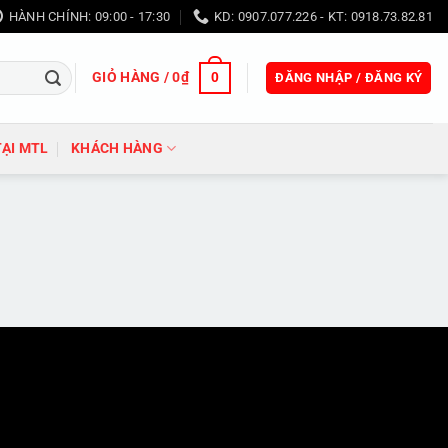
HÀNH CHÍNH: 09:00 - 17:30
KD: 0907.077.226 - KT: 0918.73.82.81
GIỎ HÀNG /
0
₫
0
ĐĂNG NHẬP / ĐĂNG KÝ
TẠI MTL
KHÁCH HÀNG