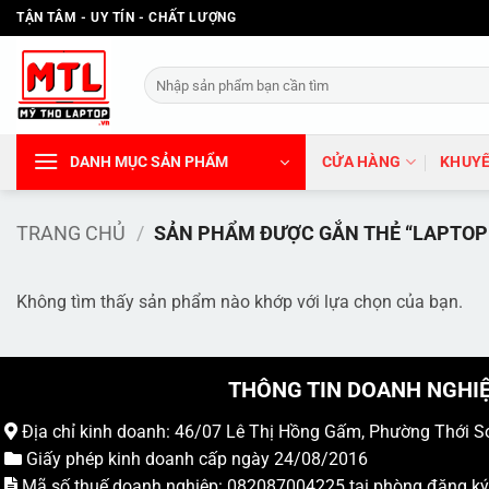
Bỏ
TẬN TÂM - UY TÍN - CHẤT LƯỢNG
qua
nội
Tìm
dung
kiếm:
DANH MỤC SẢN PHẨM
CỬA HÀNG
KHUYẾ
TRANG CHỦ
/
SẢN PHẨM ĐƯỢC GẮN THẺ “LAPTOP 
Không tìm thấy sản phẩm nào khớp với lựa chọn của bạn.
THÔNG TIN DOANH NGHI
Địa chỉ kinh doanh: 46/07 Lê Thị Hồng Gấm, Phường Thới S
Giấy phép kinh doanh cấp ngày 24/08/2016
Mã số thuế doanh nghiệp: 082087004225 tại phòng đăng k