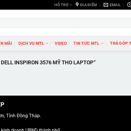
HỖ TRỢ
ĐỊA ĐIỂM
EMAIL
N MÃI
DỊCH VỤ MTL
VIDEO
TIN TỨC MTL
TRẢ GÓP 
DELL INSPIRON 3576 MỸ THO LAPTOP”
ỆP
ơn, Tỉnh Đồng Tháp.
ý kinh doanh UBND thành phố