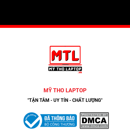
MỸ THO LAPTOP
"TẬN TÂM - UY TÍN - CHẤT LƯỢNG"