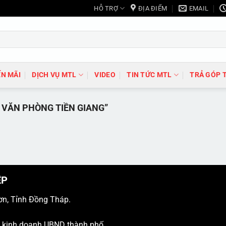
HỖ TRỢ
ĐỊA ĐIỂM
EMAIL
N MÃI
DỊCH VỤ MTL
VIDEO
TIN TỨC MTL
TRẢ GÓP 
VĂN PHÒNG TIỀN GIANG”
ỆP
ơn, Tỉnh Đồng Tháp.
ý kinh doanh UBND thành phố