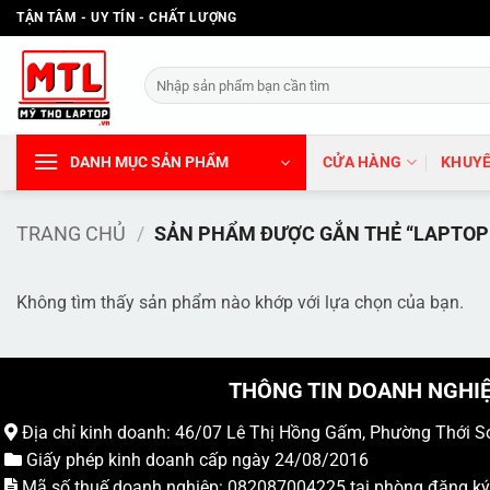
Bỏ
TẬN TÂM - UY TÍN - CHẤT LƯỢNG
qua
nội
Tìm
dung
kiếm:
DANH MỤC SẢN PHẨM
CỬA HÀNG
KHUYẾ
TRANG CHỦ
/
SẢN PHẨM ĐƯỢC GẮN THẺ “LAPTOP 
Không tìm thấy sản phẩm nào khớp với lựa chọn của bạn.
THÔNG TIN DOANH NGHI
Địa chỉ kinh doanh: 46/07 Lê Thị Hồng Gấm, Phường Thới S
Giấy phép kinh doanh cấp ngày 24/08/2016
Mã số thuế doanh nghiệp: 082087004225 tại phòng đăng k