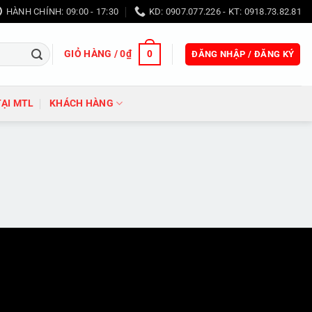
HÀNH CHÍNH: 09:00 - 17:30
KD: 0907.077.226 - KT: 0918.73.82.81
GIỎ HÀNG /
0
₫
0
ĐĂNG NHẬP / ĐĂNG KÝ
TẠI MTL
KHÁCH HÀNG