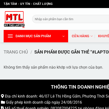
Bỏ
TẬN TÂM - UY TÍN - CHẤT LƯỢNG
qua
nội
Tìm
dung
kiếm:
DANH MỤC SẢN PHẨM
CỬA HÀNG
KHUYẾ
TRANG CHỦ
/
SẢN PHẨM ĐƯỢC GẮN THẺ “#LAPTO
Không tìm thấy sản phẩm nào khớp với lựa chọn của bạn.
THÔNG TIN DOANH NGHI
Địa chỉ kinh doanh: 46/07 Lê Thị Hồng Gấm, Phường Thới S
Giấy phép kinh doanh cấp ngày 24/08/2016
Mã số thuế doanh nghiệp: 082087004225 tại phòng đăng k