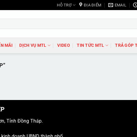
HỖ TRỢ
ĐỊA ĐIỂM
EMAIL
N MÃI
DỊCH VỤ MTL
VIDEO
TIN TỨC MTL
TRẢ GÓP 
P”
ỆP
ơn, Tỉnh Đồng Tháp.
ý kinh doanh UBND thành phố