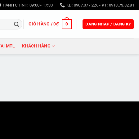
HÀNH CHÍNH: 09:00 - 17:30
KD: 0907.077.226 - KT: 0918.73.82.81
GIỎ HÀNG /
0
₫
0
ĐĂNG NHẬP / ĐĂNG KÝ
TẠI MTL
KHÁCH HÀNG