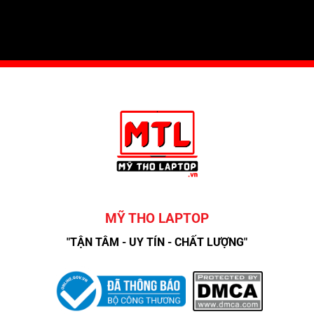
MỸ THO LAPTOP
"TẬN TÂM - UY TÍN - CHẤT LƯỢNG"