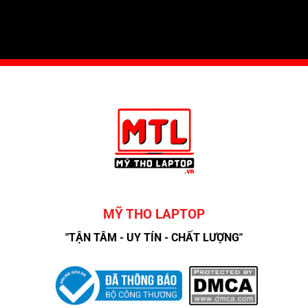
MỸ THO LAPTOP
"TẬN TÂM - UY TÍN - CHẤT LƯỢNG"