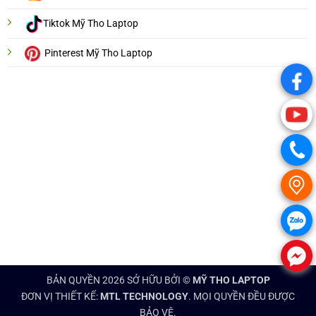
Tiktok Mỹ Tho Laptop
Pinterest Mỹ Tho Laptop
.
.
.
.
.
.
BẢN QUYỀN 2026 SỞ HỮU BỞI ©
MỸ THO LAPTOP
ĐƠN VỊ THIẾT KẾ:
MTL TECHNOLOGY
. MỌI QUYỀN ĐỀU ĐƯỢC
BẢO VỆ.