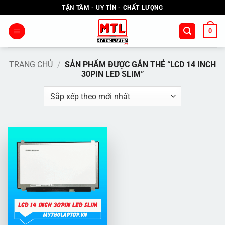
Bỏ
TẬN TÂM - UY TÍN - CHẤT LƯỢNG
qua
nội
0
dung
TRANG CHỦ
/
SẢN PHẨM ĐƯỢC GẮN THẺ “LCD 14 INCH
30PIN LED SLIM”