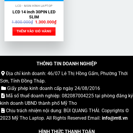
LCD - MÀN HÌNH LAPTOP
LCD 14 inch 30PIN LED
SLIM
Giá
Giá
1.800.000
₫
1.300.000
₫
gốc
hiện
là:
tại
THÊM VÀO GIỎ HÀNG
1.800.000₫.
là:
1.300.000₫.
THÔNG TIN DOANH NGHIỆP
Địa chỉ kinh doanh: 46/07 Lê Thị Hồng Gấm, Phường Thới
Sơn, Tỉnh Đồng Tháp.
Giấy phép kinh doanh cấp ngày 24/08/2016
Mã số thuế doanh nghiệp: 082087004225 tại phòng đăng ký
kinh doanh UBND thành phố Mỹ Tho
Chịu trách nhiệm nội dung: BÙI QUANG THÁI. Copyrights ©
2023
Mỹ Tho Laptop
. All Rights Reserved Email:
info
@mtl.vn
HÌNH THỨC THANH TOÁN