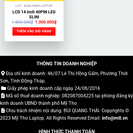
LCD - MÀN HÌNH LAPTOP
LCD 14 inch 40PIN LED
SLIM
Giá
Giá
1.800.000
₫
1.300.000
₫
gốc
hiện
là:
tại
THÊM VÀO GIỎ HÀNG
1.800.000₫.
là:
1.300.000₫.
THÔNG TIN DOANH NGHIỆP
Địa chỉ kinh doanh: 46/07 Lê Thị Hồng Gấm, Phường Thới
Sơn, Tỉnh Đồng Tháp.
Giấy phép kinh doanh cấp ngày 24/08/2016
Mã số thuế doanh nghiệp: 082087004225 tại phòng đăng ký
kinh doanh UBND thành phố Mỹ Tho
Chịu trách nhiệm nội dung: BÙI QUANG THÁI. Copyrights ©
2023
Mỹ Tho Laptop
. All Rights Reserved Email:
info
@mtl.vn
HÌNH THỨC THANH TOÁN