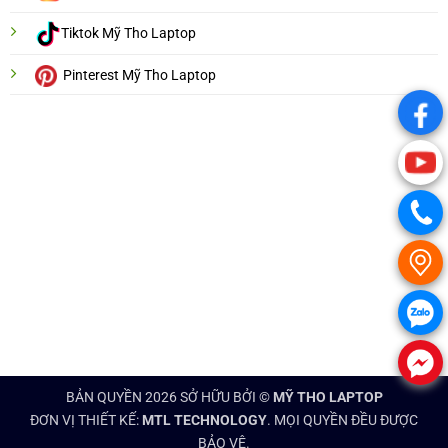
Tiktok Mỹ Tho Laptop
Pinterest Mỹ Tho Laptop
.
.
.
.
.
.
BẢN QUYỀN 2026 SỞ HỮU BỞI ©
MỸ THO LAPTOP
ĐƠN VỊ THIẾT KẾ:
MTL TECHNOLOGY
. MỌI QUYỀN ĐỀU ĐƯỢC
BẢO VỆ.