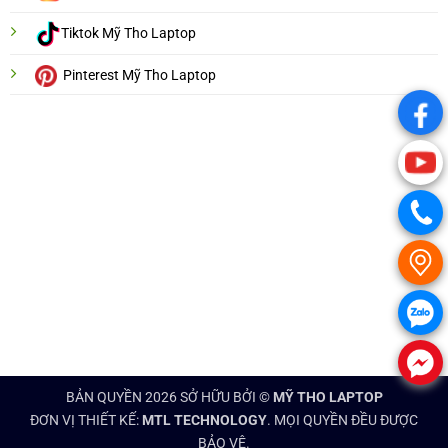
Tiktok Mỹ Tho Laptop
Pinterest Mỹ Tho Laptop
.
.
.
.
.
.
BẢN QUYỀN 2026 SỞ HỮU BỞI ©
MỸ THO LAPTOP
ĐƠN VỊ THIẾT KẾ:
MTL TECHNOLOGY
. MỌI QUYỀN ĐỀU ĐƯỢC
BẢO VỆ.