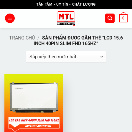
Bỏ
TẬN TÂM - UY TÍN - CHẤT LƯỢNG
qua
nội
0
dung
TRANG CHỦ
/
SẢN PHẨM ĐƯỢC GẮN THẺ “LCD 15.6
INCH 40PIN SLIM FHD 165HZ”