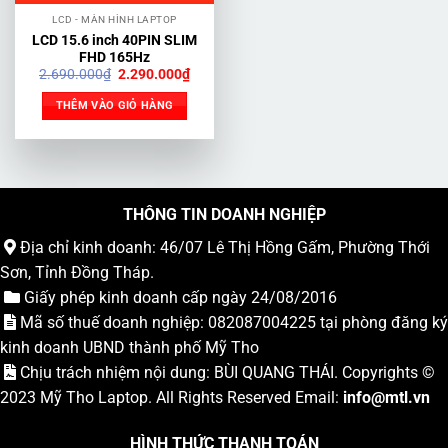
LCD - MÀN HÌNH LAPTOP
LCD 15.6 inch 40PIN SLIM
FHD 165Hz
Giá
Giá
2.690.000
₫
2.290.000
₫
gốc
hiện
là:
tại
THÊM VÀO GIỎ HÀNG
2.690.000₫.
là:
2.290.000₫.
THÔNG TIN DOANH NGHIỆP
Địa chỉ kinh doanh: 46/07 Lê Thị Hồng Gấm, Phường Thới
Sơn, Tỉnh Đồng Tháp.
Giấy phép kinh doanh cấp ngày 24/08/2016
Mã số thuế doanh nghiệp: 082087004225 tại phòng đăng ký
kinh doanh UBND thành phố Mỹ Tho
Chịu trách nhiệm nội dung: BÙI QUANG THÁI. Copyrights ©
2023
Mỹ Tho Laptop
. All Rights Reserved Email:
info
@mtl.vn
HÌNH THỨC THANH TOÁN