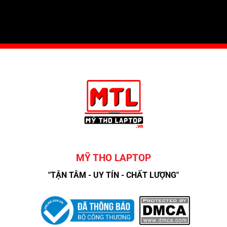
MỸ THO LAPTOP
"TẬN TÂM - UY TÍN - CHẤT LƯỢNG"