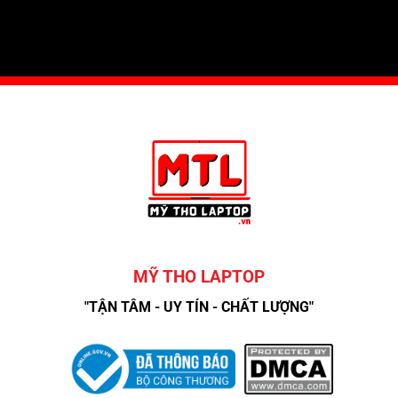
MỸ THO LAPTOP
"TẬN TÂM - UY TÍN - CHẤT LƯỢNG"