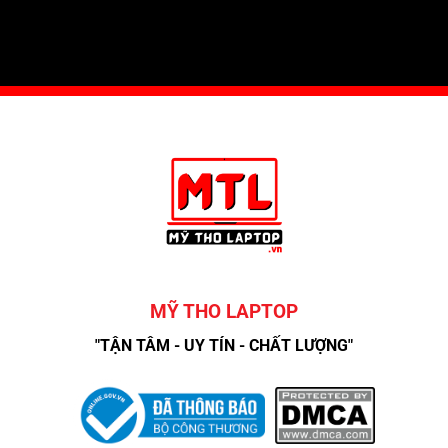
MỸ THO LAPTOP
"TẬN TÂM - UY TÍN - CHẤT LƯỢNG"