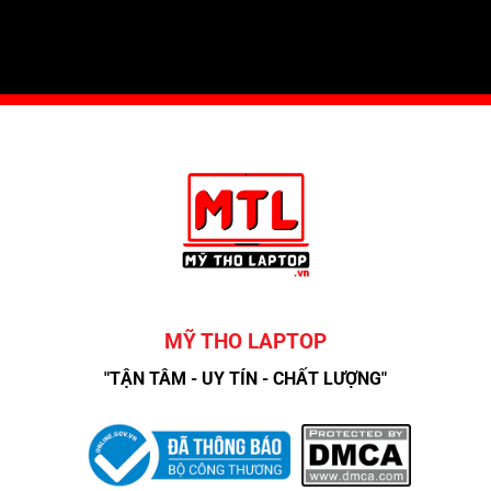
MỸ THO LAPTOP
"TẬN TÂM - UY TÍN - CHẤT LƯỢNG"