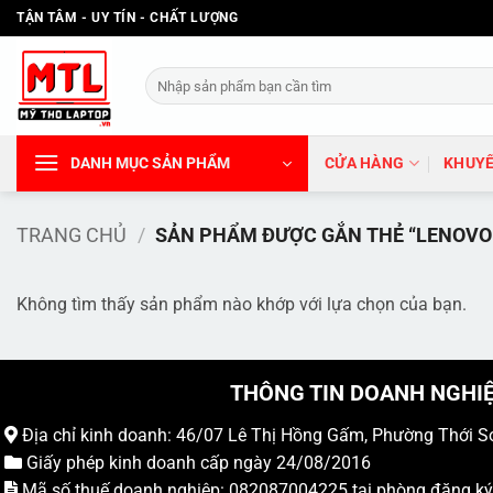
Bỏ
TẬN TÂM - UY TÍN - CHẤT LƯỢNG
qua
nội
Tìm
dung
kiếm:
DANH MỤC SẢN PHẨM
CỬA HÀNG
KHUYẾ
TRANG CHỦ
/
SẢN PHẨM ĐƯỢC GẮN THẺ “LENOVO 
Không tìm thấy sản phẩm nào khớp với lựa chọn của bạn.
THÔNG TIN DOANH NGHI
Địa chỉ kinh doanh: 46/07 Lê Thị Hồng Gấm, Phường Thới S
Giấy phép kinh doanh cấp ngày 24/08/2016
Mã số thuế doanh nghiệp: 082087004225 tại phòng đăng k