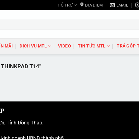
HỖ TRỢ
ĐỊA ĐIỂM
EMAIL
N MÃI
DỊCH VỤ MTL
VIDEO
TIN TỨC MTL
TRẢ GÓP 
THINKPAD T14”
ỆP
ơn, Tỉnh Đồng Tháp.
ý kinh doanh UBND thành phố