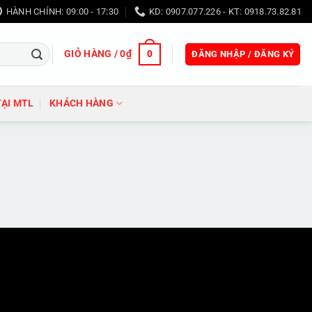
HÀNH CHÍNH: 09:00 - 17:30
KD: 0907.077.226 - KT: 0918.73.82.81
GIỎ HÀNG /
0
₫
0
ĐĂNG NHẬP / ĐĂNG KÝ
TẠI MTL
KHÁCH HÀNG