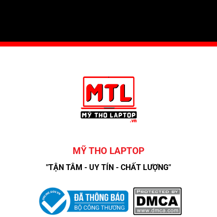
MỸ THO LAPTOP
"TẬN TÂM - UY TÍN - CHẤT LƯỢNG"