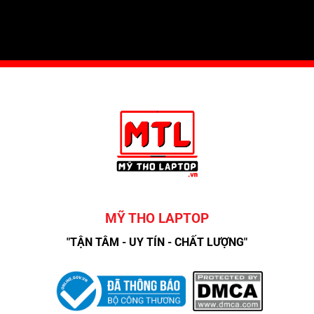
MỸ THO LAPTOP
"TẬN TÂM - UY TÍN - CHẤT LƯỢNG"