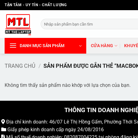
Bỏ
TẬN TÂM - UY TÍN - CHẤT LƯỢNG
qua
nội
Tìm
dung
kiếm:
DANH MỤC SẢN PHẨM
CỬA HÀNG
KHUYẾ
TRANG CHỦ
/
SẢN PHẨM ĐƯỢC GẮN THẺ “MACBOK 
Không tìm thấy sản phẩm nào khớp với lựa chọn của bạn.
THÔNG TIN DOANH NGHI
Địa chỉ kinh doanh: 46/07 Lê Thị Hồng Gấm, Phường Thới S
Giấy phép kinh doanh cấp ngày 24/08/2016
Mã số thuế doanh nghiệp: 082087004225 tại phòng đăng k