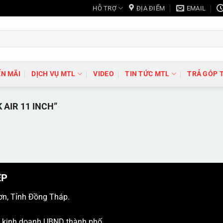
HỖ TRỢ
ĐỊA ĐIỂM
EMAIL
N MÃI
DỊCH VỤ MTL
VIDEO
TIN TỨC MTL
TRẢ GÓP 
AIR 11 INCH”
ỆP
ơn, Tỉnh Đồng Tháp.
ý kinh doanh UBND thành phố