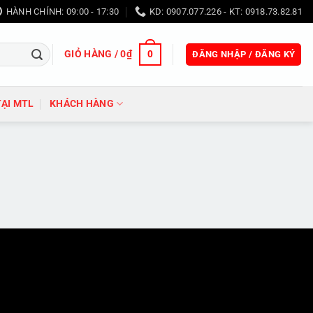
HÀNH CHÍNH: 09:00 - 17:30
KD: 0907.077.226 - KT: 0918.73.82.81
GIỎ HÀNG /
0
₫
0
ĐĂNG NHẬP / ĐĂNG KÝ
TẠI MTL
KHÁCH HÀNG