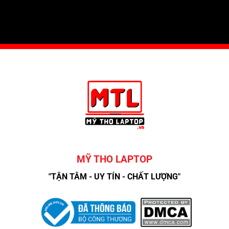
MỸ THO LAPTOP
"TẬN TÂM - UY TÍN - CHẤT LƯỢNG"