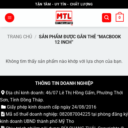
Bỏ
TẬN TÂM - UY TÍN - CHẤT LƯỢNG
qua
nội
0
dung
TRANG CHỦ
/
SẢN PHẨM ĐƯỢC GẮN THẺ “MACBOOK
12 INCH”
Không tìm thấy sản phẩm nào khớp với lựa chọn của bạn.
THÔNG TIN DOANH NGHIỆP
Địa chỉ kinh doanh: 46/07 Lê Thị Hồng Gấm, Phường Thới
Sơn, Tỉnh Đồng Tháp.
Giấy phép kinh doanh cấp ngày 24/08/2016
Mã số thuế doanh nghiệp: 082087004225 tại phòng đăng ký
kinh doanh UBND thành phố Mỹ Tho