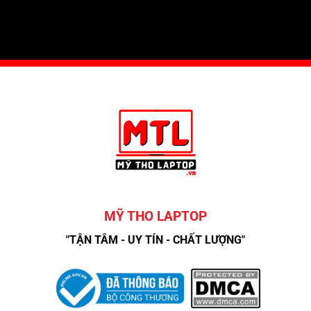
MỸ THO LAPTOP
"TẬN TÂM - UY TÍN - CHẤT LƯỢNG"