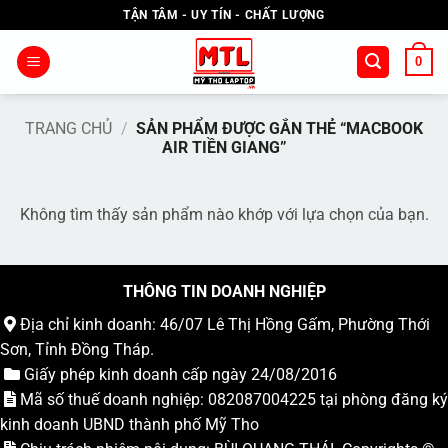
Bỏ
TẬN TÂM - UY TÍN - CHẤT LƯỢNG
qua
nội
0
dung
TRANG CHỦ
/
SẢN PHẨM ĐƯỢC GẮN THẺ “MACBOOK
AIR TIỀN GIANG”
Không tìm thấy sản phẩm nào khớp với lựa chọn của bạn.
THÔNG TIN DOANH NGHIỆP
Địa chỉ kinh doanh: 46/07 Lê Thị Hồng Gấm, Phường Thới
Sơn, Tỉnh Đồng Tháp.
Giấy phép kinh doanh cấp ngày 24/08/2016
Mã số thuế doanh nghiệp: 082087004225 tại phòng đăng ký
kinh doanh UBND thành phố Mỹ Tho