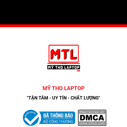
MỸ THO LAPTOP
"TẬN TÂM - UY TÍN - CHẤT LƯỢNG"