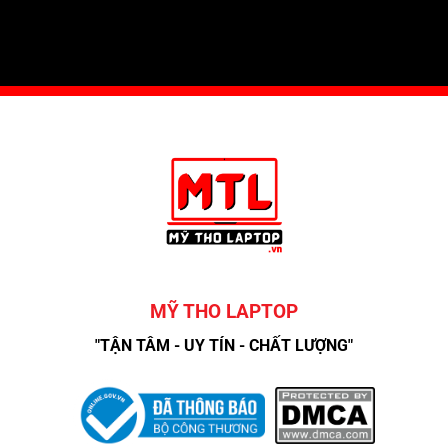
MỸ THO LAPTOP
"TẬN TÂM - UY TÍN - CHẤT LƯỢNG"