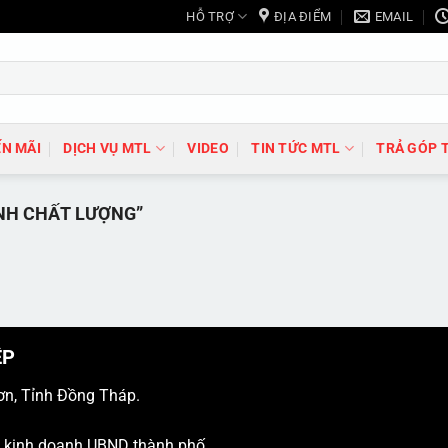
HỖ TRỢ
ĐỊA ĐIỂM
EMAIL
N MÃI
DỊCH VỤ MTL
VIDEO
TIN TỨC MTL
TRẢ GÓP 
NH CHẤT LƯỢNG”
ỆP
ơn, Tỉnh Đồng Tháp.
ý kinh doanh UBND thành phố