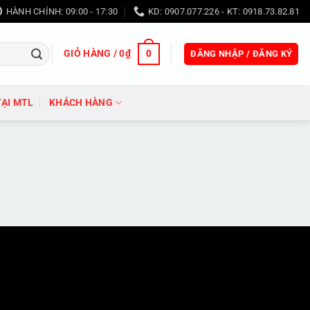
HÀNH CHÍNH: 09:00 - 17:30
KD: 0907.077.226 - KT: 0918.73.82.81
GIỎ HÀNG /
0
₫
0
ĐĂNG NHẬP / ĐĂNG KÝ
TẠI MTL
KHÁCH HÀNG