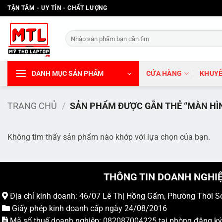
Bỏ
TẬN TÂM - UY TÍN - CHẤT LƯỢNG
qua
nội
Tìm
dung
kiếm:
DANH MỤC SẢN PHẨM
CỬA HÀNG
KHUYẾ
TRANG CHỦ
/
SẢN PHẨM ĐƯỢC GẮN THẺ “MÀN HÌ
Không tìm thấy sản phẩm nào khớp với lựa chọn của bạn.
THÔNG TIN DOANH NGHI
Địa chỉ kinh doanh: 46/07 Lê Thị Hồng Gấm, Phường Thới S
Giấy phép kinh doanh cấp ngày 24/08/2016
Mã số thuế doanh nghiệp: 082087004225 tại phòng đăng k