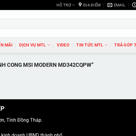
HỖ TRỢ
ĐỊA ĐIỂM
EMAIL
N MÃI
DỊCH VỤ MTL
VIDEO
TIN TỨC MTL
TRẢ GÓP 
NH CONG MSI MODERN MD342CQPW”
ỆP
ơn, Tỉnh Đồng Tháp.
ý kinh doanh UBND thành phố