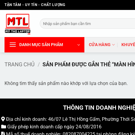
Bỏ
TẬN TÂM - UY TÍN - CHẤT LƯỢNG
qua
nội
Tìm
dung
kiếm:
DANH MỤC SẢN PHẨM
CỬA HÀNG
KHUYẾ
TRANG CHỦ
/
SẢN PHẨM ĐƯỢC GẮN THẺ “MÀN HÌ
Không tìm thấy sản phẩm nào khớp với lựa chọn của bạn.
THÔNG TIN DOANH NGHI
Địa chỉ kinh doanh: 46/07 Lê Thị Hồng Gấm, Phường Thới S
Giấy phép kinh doanh cấp ngày 24/08/2016
Mã số thuế doanh nghiệp: 082087004225 tại phòng đăng k