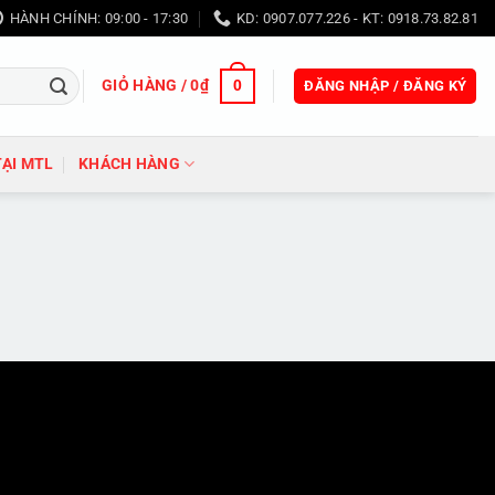
HÀNH CHÍNH: 09:00 - 17:30
KD: 0907.077.226 - KT: 0918.73.82.81
GIỎ HÀNG /
0
₫
0
ĐĂNG NHẬP / ĐĂNG KÝ
TẠI MTL
KHÁCH HÀNG