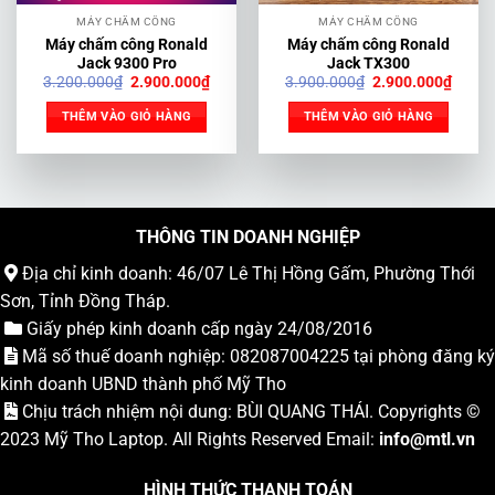
MÁY CHẤM CÔNG
MÁY CHẤM CÔNG
Máy chấm công Ronald
Máy chấm công Ronald
Jack 9300 Pro
Jack TX300
Giá
Giá
Giá
Giá
3.200.000
₫
2.900.000
₫
3.900.000
₫
2.900.000
₫
gốc
hiện
gốc
hiện
là:
tại
là:
tại
THÊM VÀO GIỎ HÀNG
THÊM VÀO GIỎ HÀNG
3.200.000₫.
là:
3.900.000₫.
là:
2.900.000₫.
2.900
THÔNG TIN DOANH NGHIỆP
Địa chỉ kinh doanh: 46/07 Lê Thị Hồng Gấm, Phường Thới
Sơn, Tỉnh Đồng Tháp.
Giấy phép kinh doanh cấp ngày 24/08/2016
Mã số thuế doanh nghiệp: 082087004225 tại phòng đăng ký
kinh doanh UBND thành phố Mỹ Tho
Chịu trách nhiệm nội dung: BÙI QUANG THÁI. Copyrights ©
2023
Mỹ Tho Laptop
. All Rights Reserved Email:
info
@mtl.vn
HÌNH THỨC THANH TOÁN