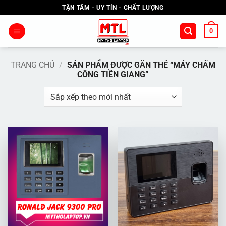
Bỏ
TẬN TÂM - UY TÍN - CHẤT LƯỢNG
qua
nội
0
dung
TRANG CHỦ
/
SẢN PHẨM ĐƯỢC GẮN THẺ “MÁY CHẤM
CÔNG TIỀN GIANG”