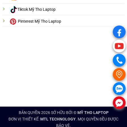
Tiktok Mỹ Tho Laptop
Pinterest Mỹ Tho Laptop
.
.
.
.
.
.
BẢN QUYỀN 2026 SỞ HỮU BỞI ©
MỸ THO LAPTOP
ĐƠN VỊ THIẾT KẾ:
MTL TECHNOLOGY
. MỌI QUYỀN ĐỀU ĐƯỢC
BẢO VỆ.