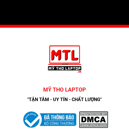
MỸ THO LAPTOP
"TẬN TÂM - UY TÍN - CHẤT LƯỢNG"